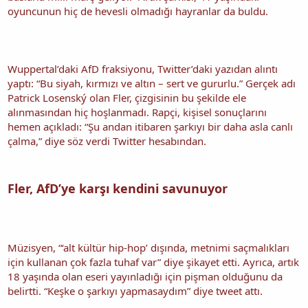
oyuncunun hiç de hevesli olmadığı hayranlar da buldu.
Wuppertal’daki AfD fraksiyonu, Twitter’daki yazıdan alıntı
yaptı: “Bu siyah, kırmızı ve altın – sert ve gururlu.” Gerçek adı
Patrick Losenský olan Fler, çizgisinin bu şekilde ele
alınmasından hiç hoşlanmadı. Rapçi, kişisel sonuçlarını
hemen açıkladı: “Şu andan itibaren şarkıyı bir daha asla canlı
çalma,” diye söz verdi Twitter hesabından.
Fler, AfD’ye karşı kendini savunuyor
Müzisyen, “‘alt kültür hip-hop’ dışında, metnimi saçmalıkları
için kullanan çok fazla tuhaf var” diye şikayet etti. Ayrıca, artık
18 yaşında olan eseri yayınladığı için pişman olduğunu da
belirtti. “Keşke o şarkıyı yapmasaydım” diye tweet attı.