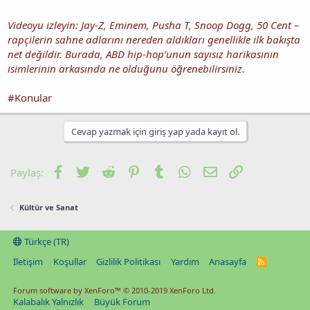
Videoyu izleyin: Jay-Z, Eminem, Pusha T, Snoop Dogg, 50 Cent –
rapçilerin sahne adlarını nereden aldıkları genellikle ilk bakışta
net değildir. Burada, ABD hip-hop’unun sayısız harikasının
isimlerinin arkasında ne olduğunu öğrenebilirsiniz.
#Konular
Cevap yazmak için giriş yap yada kayıt ol.
Facebook
Twitter
Reddit
Pinterest
Tumblr
WhatsApp
E-posta
Link
Paylaş:
Kültür ve Sanat
Türkçe (TR)
İletişim
Koşullar
Gizlilik Politikası
Yardım
Anasayfa
R
S
S
Forum software by XenForo™
© 2010-2019 XenForo Ltd.
Kalabalık Yalnızlık
Büyük Forum