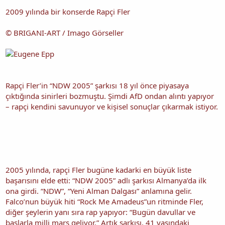
2009 yılında bir konserde Rapçi Fler
© BRIGANI-ART / Imago Görseller
Rapçi Fler’in “NDW 2005” şarkısı 18 yıl önce piyasaya
çıktığında sinirleri bozmuştu. Şimdi AfD ondan alıntı yapıyor
– rapçi kendini savunuyor ve kişisel sonuçlar çıkarmak istiyor.
2005 yılında, rapçi Fler bugüne kadarki en büyük liste
başarısını elde etti: “NDW 2005” adlı şarkısı Almanya’da ilk
ona girdi. “NDW”, “Yeni Alman Dalgası” anlamına gelir.
Falco’nun büyük hiti “Rock Me Amadeus”un ritminde Fler,
diğer şeylerin yanı sıra rap yapıyor: “Bugün davullar ve
baslarla milli marş geliyor.” Artık şarkısı, 41 yaşındaki