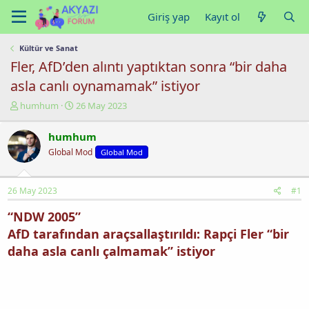
Giriş yap
Kayıt ol
Kültür ve Sanat
Fler, AfD’den alıntı yaptıktan sonra “bir daha
asla canlı oynamamak” istiyor
K
B
humhum
26 May 2023
o
a
n
ş
humhum
u
l
Global Mod
Global Mod
y
a
u
n
b
g
26 May 2023
#1
a
ı
ş
ç
“NDW 2005”
l
t
a
a
AfD tarafından araçsallaştırıldı: Rapçi Fler “bir
t
r
daha asla canlı çalmamak” istiyor
a
i
n
h
i