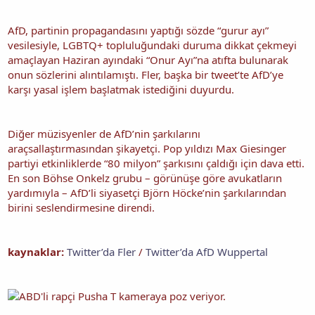
AfD, partinin propagandasını yaptığı sözde “gurur ayı”
vesilesiyle, LGBTQ+ topluluğundaki duruma dikkat çekmeyi
amaçlayan Haziran ayındaki “Onur Ayı”na atıfta bulunarak
onun sözlerini alıntılamıştı. Fler, başka bir tweet’te AfD’ye
karşı yasal işlem başlatmak istediğini duyurdu.
Diğer müzisyenler de AfD’nin şarkılarını
araçsallaştırmasından şikayetçi. Pop yıldızı Max Giesinger
partiyi etkinliklerde “80 milyon” şarkısını çaldığı için dava etti.
En son Böhse Onkelz grubu – görünüşe göre avukatların
yardımıyla – AfD’li siyasetçi Björn Höcke’nin şarkılarından
birini seslendirmesine direndi.
kaynaklar:
Twitter’da Fler
/
Twitter’da AfD Wuppertal