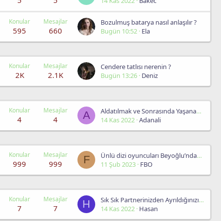
5
5
14 Kas 2022
Bakec
Konular
Mesajlar
Bozulmuş batarya nasıl anlaşılır ?
595
660
Bugün 10:52
Ela
Konular
Mesajlar
Cendere tatlısı nerenin ?
2K
2.1K
Bugün 13:26
Deniz
Konular
Mesajlar
Aldatılmak ve Sonrasında Yaşanan Travma
A
4
4
14 Kas 2022
Adanali
Konular
Mesajlar
Ünlü dizi oyuncuları Beyoğlu’ndaki deprem yardım çalışmalarına katıldı
F
999
999
11 Şub 2023
FBO
Konular
Mesajlar
Sık Sık Partnerinizden Ayrıldığınızı Düşünüyorsunuz
H
7
7
14 Kas 2022
Hasan