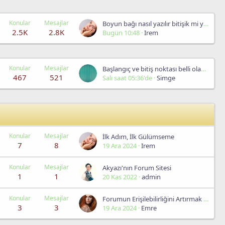
Konular
Mesajlar
Boyun bağı nasıl yazılır bitişik mi yazılır ?
2.5K
2.8K
Bugün 10:48
Irem
Konular
Mesajlar
Başlangıç ve bitiş noktası belli olan çizgiye ne denir ?
467
521
Salı saat 05:36'de
Simge
Konular
Mesajlar
İlk Adım, İlk Gülümseme
7
8
19 Ara 2024
Irem
Konular
Mesajlar
Akyazı'nın Forum Sitesi
1
1
20 Kas 2022
admin
Konular
Mesajlar
Forumun Erişilebilirliğini Artırmak İçin Öneriler
3
3
19 Ara 2024
Emre