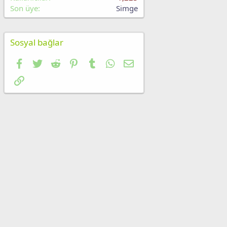
Son üye
Simge
Sosyal bağlar
Facebook
Twitter
Reddit
Pinterest
Tumblr
WhatsApp
E-posta
Link