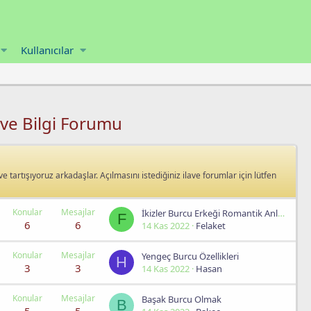
Kullanıcılar
 ve Bilgi Forumu
 ve tartışıyoruz arkadaşlar. Açılmasını istediğiniz ilave forumlar için lütfen
Konular
Mesajlar
İkizler Burcu Erkeği Romantik Anlamda Nasıl Etkilenir?
F
6
6
14 Kas 2022
Felaket
Konular
Mesajlar
Yengeç Burcu Özellikleri
H
3
3
14 Kas 2022
Hasan
Konular
Mesajlar
Başak Burcu Olmak
B