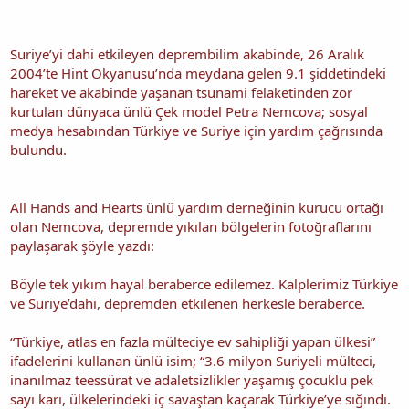
Suriye’yi dahi etkileyen deprembilim akabinde, 26 Aralık
2004’te Hint Okyanusu’nda meydana gelen 9.1 şiddetindeki
hareket ve akabinde yaşanan tsunami felaketinden zor
kurtulan dünyaca ünlü Çek model Petra Nemcova; sosyal
medya hesabından Türkiye ve Suriye için yardım çağrısında
bulundu.
All Hands and Hearts ünlü yardım derneğinin kurucu ortağı
olan Nemcova, depremde yıkılan bölgelerin fotoğraflarını
paylaşarak şöyle yazdı:
Böyle tek yıkım hayal beraberce edilemez. Kalplerimiz Türkiye
ve Suriye’dahi, depremden etkilenen herkesle beraberce.
“Türkiye, atlas en fazla mülteciye ev sahipliği yapan ülkesi”
ifadelerini kullanan ünlü isim; “3.6 milyon Suriyeli mülteci,
inanılmaz teessürat ve adaletsizlikler yaşamış çocuklu pek
sayı karı, ülkelerindeki iç savaştan kaçarak Türkiye’ye sığındı.