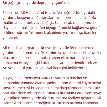
Birçoğu şimdi yerde depremi yaşadı” dedi.
Sözlerine, “All Hands And Hearts Derneği ile Türkiye’dahi
yardıma koşuyoruz. Çalışmalarımız hakkında henüz fazla
malûmat edinmek veya bağışta bulunarak çabalarımıza
dayanak olmak için lütfen biyografimdeki bağlantıya gidin”
şeklinde sürme fail model, akabinde yazısında şu ifadelere
yer verdi:
All Hands and Hearts, Türkiye’deki yerde felakete birden
yardımda bulunacak. Afet Yardım ve Müdahale Ekibi (DART)
oluşturmak üzere İstanbul’a ulaşan ekip, burada yerel
kurtarma ekibiyle ilişki kurarak hasarı değerlendirecek ve
AHAH’ın nasıl yardım sağlayabileceğini belirleyecek.
43 yaşındaki Nemcova, 2004’te yaşanan hareket ve
tsunamide yanında olan nişanlısı Simon Atlee’yi kaybetmişti.
Boyu 30 metreyi bulagan tsunami dalgalarından, tam sekiz
saat süresince tek ağaca tutunarak kurtulan Petra Nemcova;
iyileştikten sonra yerde tür durumlarda faaliyet gösteren All
Hands And Hearts derneğinin kurucuları arasına katılmıştı.